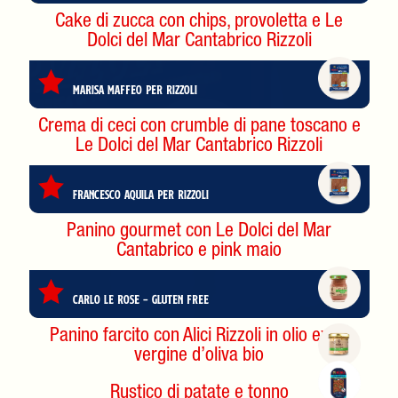
Cake di zucca con chips, provoletta e Le
Dolci del Mar Cantabrico Rizzoli
Marisa Maffeo per Rizzoli
Crema di ceci con crumble di pane toscano e
Le Dolci del Mar Cantabrico Rizzoli
Francesco Aquila per Rizzoli
Panino gourmet con Le Dolci del Mar
Cantabrico e pink maio
Carlo Le Rose – gluten free
Panino farcito con Alici Rizzoli in olio extra
vergine d’oliva bio
Rustico di patate e tonno