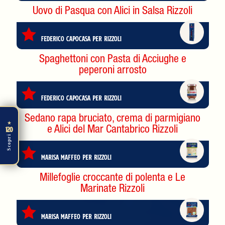
Uovo di Pasqua con Alici in Salsa Rizzoli
Federico Capocasa per Rizzoli
Spaghettoni con Pasta di Acciughe e
peperoni arrosto
Federico Capocasa per Rizzoli
Sedano rapa bruciato, crema di parmigiano
★
e Alici del Mar Cantabrico Rizzoli
120
Scopri
Marisa Maffeo per Rizzoli
Millefoglie croccante di polenta e Le
Marinate Rizzoli
Marisa Maffeo per Rizzoli