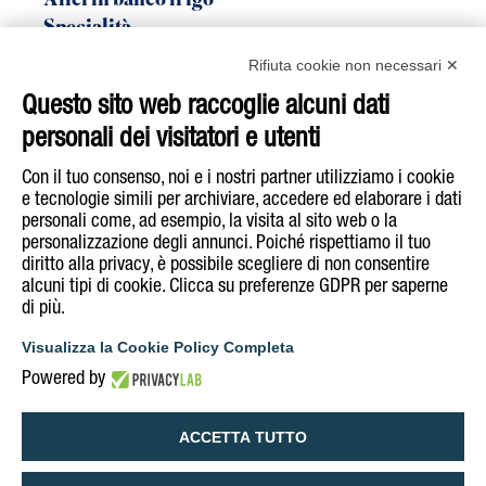
Alici in banco frigo
Specialità
Linea Bio
Rifiuta cookie non necessari ✕
Sgombro
Questo sito web raccoglie alcuni dati
Tonno
personali dei visitatori e utenti
Acquista su
E-Shop
Con il tuo consenso, noi e i nostri partner utilizziamo i cookie
e tecnologie simili per archiviare, accedere ed elaborare i dati
personali come, ad esempio, la visita al sito web o la
Segui Rizzoli Emanuelli su
personalizzazione degli annunci. Poiché rispettiamo il tuo
diritto alla privacy, è possibile scegliere di non consentire
alcuni tipi di cookie. Clicca su preferenze GDPR per saperne
di più.
COOKIE & PRIVACY POLICY
INFORMATIVA NOTE LEGALI
Visualizza la Cookie Policy Completa
DICHIARAZIONE DI ACCESSIBILITÀ
Powered by
GESTISCI COOKIE POLICY
ACCETTA TUTTO