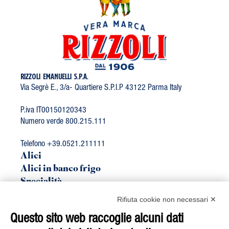
RIZZOLI EMANUELLI S.P.A.
Via Segrè E., 3/a- Quartiere S.P.I.P 43122 Parma Italy
P.iva IT00150120343
Numero verde 800.215.111
Telefono +39.0521.211111
Alici
Alici in banco frigo
Specialità
Linea Bio
Rifiuta cookie non necessari ✕
Sgombro
Questo sito web raccoglie alcuni dati
Tonno