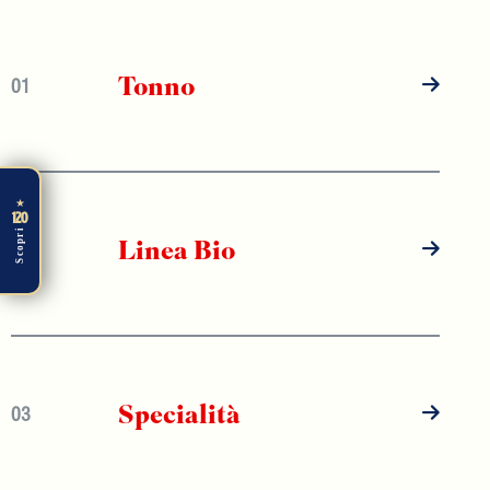
Tonno
01
★
120
Scopri
Linea Bio
02
Specialità
03