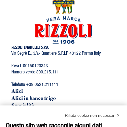
RIZZOLI EMANUELLI S.P.A.
Via Segrè E., 3/a- Quartiere S.P.I.P 43122 Parma Italy
P.iva IT00150120343
Numero verde 800.215.111
Telefono +39.0521.211111
Alici
Alici in banco frigo
Specialità
Linea Bio
Rifiuta cookie non necessari ✕
Sgombro
Questo sito web raccoglie alcuni dati