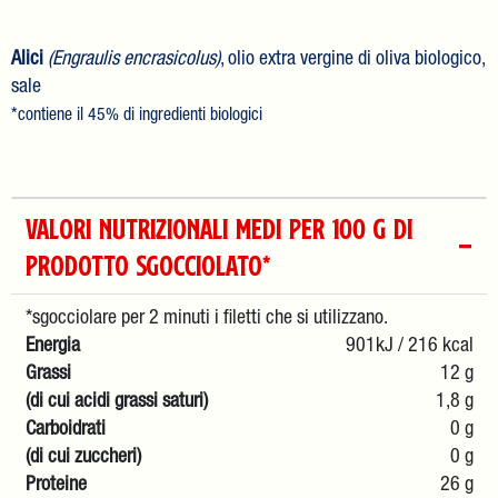
Alici
(Engraulis encrasicolus)
, olio extra vergine di oliva biologico,
sale
*contiene il 45% di ingredienti biologici
VALORI NUTRIZIONALI MEDI PER 100 g DI
PRODOTTO SGOCCIOLATO*
*sgocciolare per 2 minuti i filetti che si utilizzano.
Energia
901kJ / 216 kcal
Grassi
12 g
(di cui acidi grassi saturi)
1,8 g
Carboidrati
0 g
(di cui zuccheri)
0 g
Proteine
26 g