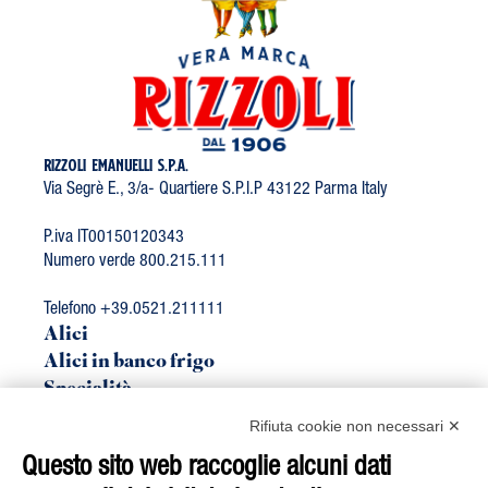
RIZZOLI EMANUELLI S.P.A.
Via Segrè E., 3/a- Quartiere S.P.I.P 43122 Parma Italy
P.iva IT00150120343
Numero verde 800.215.111
Telefono +39.0521.211111
Alici
Alici in banco frigo
Specialità
Linea Bio
Rifiuta cookie non necessari ✕
Sgombro
Questo sito web raccoglie alcuni dati
Tonno