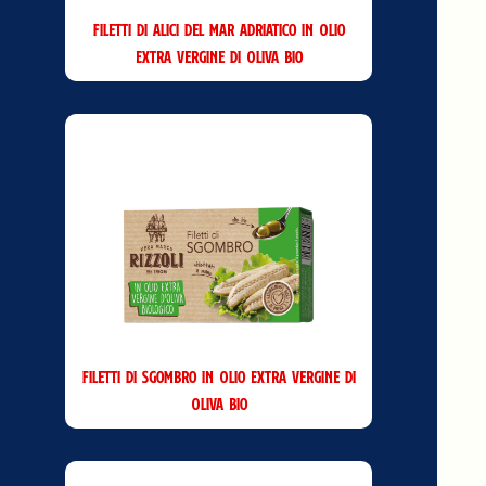
Filetti di Alici del Mar Adriatico in Olio
Extra Vergine di Oliva Bio
Filetti di Sgombro in Olio Extra Vergine di
Oliva Bio