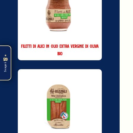
Filetti di Alici in Olio Extra vergine di Oliva
Bio
★
120
Scopri