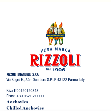
RIZZOLI EMANUELLI S.P.A.
Via Segrè E., 3/a- Quartiere S.P.I.P 43122 Parma Italy
P.iva IT00150120343
Phone +39.0521.211111
Anchovies
Chilled Anchovies