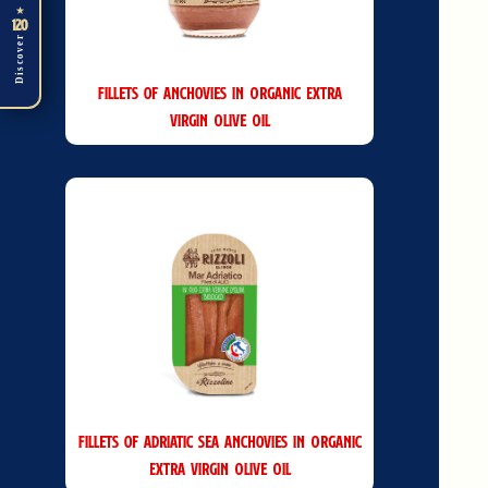
★
120
Discover
Fillets of Anchovies in Organic Extra
Virgin Olive Oil
Fillets of Adriatic Sea Anchovies in Organic
Extra Virgin Olive Oil