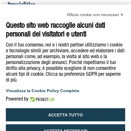
Specialities
Organic Line
Rifiuta cookie non necessari ✕
Mackerel
Tuna
Questo sito web raccoglie alcuni dati
Buy on
personali dei visitatori e utenti
E-Shop
Con il tuo consenso, noi e i nostri partner utilizziamo i cookie
e tecnologie simili per archiviare, accedere ed elaborare i dati
personali come, ad esempio, la visita al sito web o la
Follow Rizzoli Emanuelli on
personalizzazione degli annunci. Poiché rispettiamo il tuo
diritto alla privacy, è possibile scegliere di non consentire
alcuni tipi di cookie. Clicca su preferenze GDPR per saperne
di più.
COOKIE & PRIVACY POLICY
LEGAL INFORMATION
Visualizza la Cookie Policy Completa
ACCESSIBILITY DECLARATION
Powered by
MANAGE COOKIE POLICY
ACCETTA TUTTO
ACCETTA NECESSARI