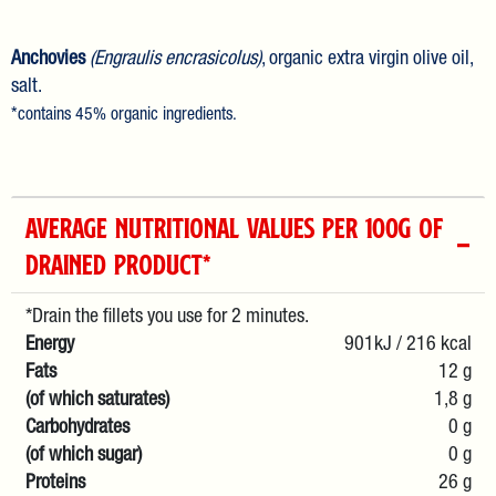
Anchovies
(Engraulis encrasicolus)
, organic extra virgin olive oil,
salt.
*contains 45% organic ingredients.
AVERAGE NUTRITIONAL VALUES PER 100g OF
DRAINED PRODUCT*
*Drain the fillets you use for 2 minutes.
Energy
901kJ / 216 kcal
Fats
12 g
(of which saturates)
1,8 g
Carbohydrates
0 g
(of which sugar)
0 g
Proteins
26 g