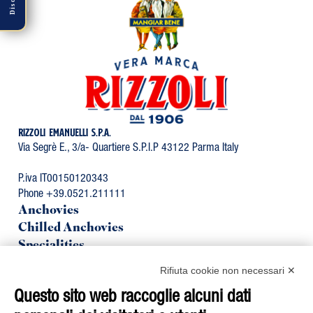
RIZZOLI EMANUELLI S.P.A.
Via Segrè E., 3/a- Quartiere S.P.I.P 43122 Parma Italy
P.iva IT00150120343
Phone +39.0521.211111
Anchovies
Chilled Anchovies
Specialities
Organic Line
Rifiuta cookie non necessari ✕
Mackerel
Tuna
Questo sito web raccoglie alcuni dati