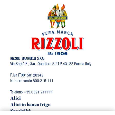
RIZZOLI EMANUELLI S.P.A.
Via Segrè E., 3/a- Quartiere S.P.I.P 43122 Parma Italy
P.iva IT00150120343
Numero verde 800.215.111
Telefono +39.0521.211111
Alici
Alici in banco frigo
Specialità