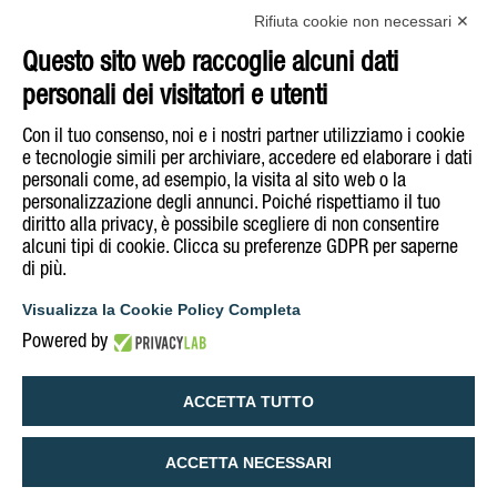
Linea Bio
Rifiuta cookie non necessari ✕
Sgombro
Questo sito web raccoglie alcuni dati
Tonno
personali dei visitatori e utenti
Acquista su
E-Shop
Con il tuo consenso, noi e i nostri partner utilizziamo i cookie
e tecnologie simili per archiviare, accedere ed elaborare i dati
personali come, ad esempio, la visita al sito web o la
Segui Rizzoli Emanuelli su
personalizzazione degli annunci. Poiché rispettiamo il tuo
diritto alla privacy, è possibile scegliere di non consentire
alcuni tipi di cookie. Clicca su preferenze GDPR per saperne
di più.
COOKIE & PRIVACY POLICY
INFORMATIVA NOTE LEGALI
Visualizza la Cookie Policy Completa
DICHIARAZIONE DI ACCESSIBILITÀ
Powered by
GESTISCI COOKIE POLICY
ACCETTA TUTTO
ACCETTA NECESSARI
English
Italiano