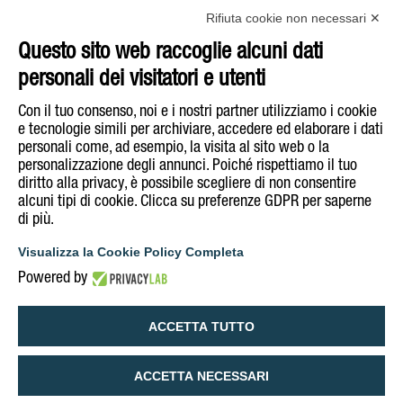
Linea Bio
Rifiuta cookie non necessari ✕
Sgombro
Questo sito web raccoglie alcuni dati
Tonno
personali dei visitatori e utenti
Acquista su
E-Shop
Con il tuo consenso, noi e i nostri partner utilizziamo i cookie
e tecnologie simili per archiviare, accedere ed elaborare i dati
personali come, ad esempio, la visita al sito web o la
Segui Rizzoli Emanuelli su
personalizzazione degli annunci. Poiché rispettiamo il tuo
diritto alla privacy, è possibile scegliere di non consentire
alcuni tipi di cookie. Clicca su preferenze GDPR per saperne
di più.
COOKIE & PRIVACY POLICY
INFORMATIVA NOTE LEGALI
Visualizza la Cookie Policy Completa
DICHIARAZIONE DI ACCESSIBILITÀ
Powered by
GESTISCI COOKIE POLICY
ACCETTA TUTTO
ACCETTA NECESSARI
English
Italiano