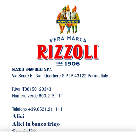
RIZZOLI EMANUELLI S.P.A.
Via Segrè E., 3/a- Quartiere S.P.I.P 43122 Parma Italy
P.iva IT00150120343
Numero verde 800.215.111
Telefono +39.0521.211111
Alici
Alici in banco frigo
Specialità