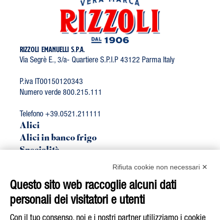
RIZZOLI EMANUELLI S.P.A.
Via Segrè E., 3/a- Quartiere S.P.I.P 43122 Parma Italy
P.iva IT00150120343
Numero verde 800.215.111
Telefono +39.0521.211111
Alici
Alici in banco frigo
Specialità
Linea Bio
Rifiuta cookie non necessari ✕
Sgombro
Questo sito web raccoglie alcuni dati
Tonno
personali dei visitatori e utenti
Acquista su
E-Shop
Con il tuo consenso, noi e i nostri partner utilizziamo i cookie