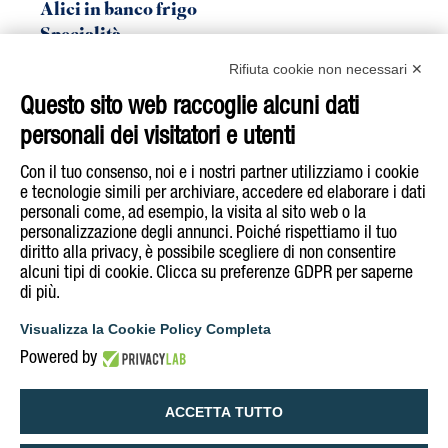
Alici in banco frigo
Specialità
Linea Bio
Rifiuta cookie non necessari ✕
Sgombro
Questo sito web raccoglie alcuni dati
Tonno
personali dei visitatori e utenti
Acquista su
E-Shop
Con il tuo consenso, noi e i nostri partner utilizziamo i cookie
e tecnologie simili per archiviare, accedere ed elaborare i dati
personali come, ad esempio, la visita al sito web o la
Segui Rizzoli Emanuelli su
personalizzazione degli annunci. Poiché rispettiamo il tuo
diritto alla privacy, è possibile scegliere di non consentire
alcuni tipi di cookie. Clicca su preferenze GDPR per saperne
di più.
COOKIE & PRIVACY POLICY
INFORMATIVA NOTE LEGALI
Visualizza la Cookie Policy Completa
DICHIARAZIONE DI ACCESSIBILITÀ
Powered by
GESTISCI COOKIE POLICY
ACCETTA TUTTO