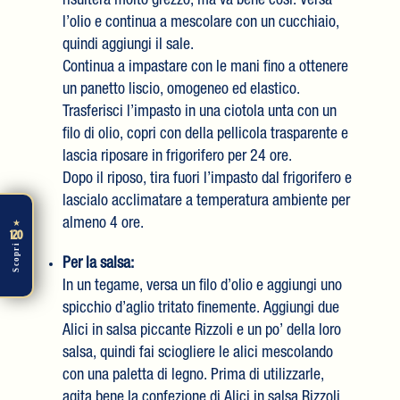
risulterà molto grezzo, ma va bene così. Versa
l’olio e continua a mescolare con un cucchiaio,
quindi aggiungi il sale.
Continua a impastare con le mani fino a ottenere
un panetto liscio, omogeneo ed elastico.
Trasferisci l’impasto in una ciotola unta con un
filo di olio, copri con della pellicola trasparente e
lascia riposare in frigorifero per 24 ore.
Dopo il riposo, tira fuori l’impasto dal frigorifero e
lascialo acclimatare a temperatura ambiente per
almeno 4 ore.
★
120
Scopri
Per la salsa:
In un tegame, versa un filo d’olio e aggiungi uno
spicchio d’aglio tritato finemente. Aggiungi due
Alici in salsa piccante Rizzoli e un po’ della loro
salsa, quindi fai sciogliere le alici mescolando
con una paletta di legno. Prima di utilizzarle,
agita bene la confezione di Alici in salsa Rizzoli