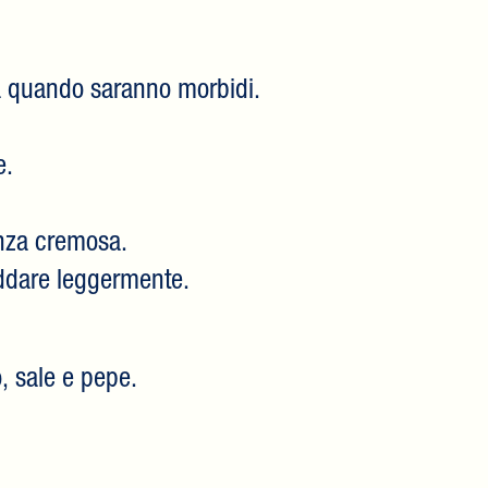
no a quando saranno morbidi.
e.
enza cremosa.
reddare leggermente.
o, sale e pepe.