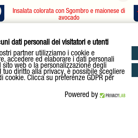
Insalata colorata con Sgombro e maionese di
avocado
ni dati personali dei visitatori e utenti
ostri partner utilizziamo i cookie e
re, accedere ed elaborare i dati personali
l sito web o la personalizzazione degli
tuo diritto alla privacy, è possibile scegliere
 di cookie. Clicca su preferenze GDPR per
Powered by
Alici
MANUELLI S.P.A.
Alici in banco frigo
, 3/a- Quartiere S.P.I.P 43122 Parma