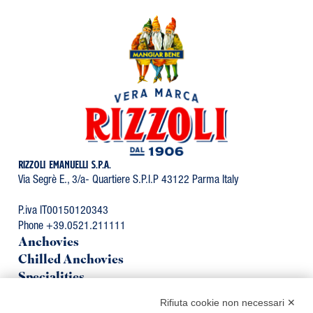
RIZZOLI EMANUELLI S.P.A.
Via Segrè E., 3/a- Quartiere S.P.I.P 43122 Parma Italy
P.iva IT00150120343
Phone +39.0521.211111
Anchovies
Chilled Anchovies
Specialities
Organic Line
Rifiuta cookie non necessari ✕
Mackerel