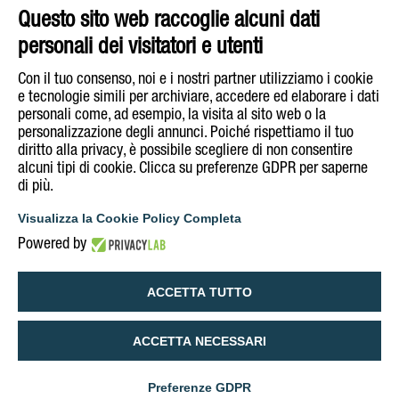
Tuna
Questo sito web raccoglie alcuni dati
Buy on
personali dei visitatori e utenti
E-Shop
Con il tuo consenso, noi e i nostri partner utilizziamo i cookie
e tecnologie simili per archiviare, accedere ed elaborare i dati
personali come, ad esempio, la visita al sito web o la
Follow Rizzoli Emanuelli on
personalizzazione degli annunci. Poiché rispettiamo il tuo
diritto alla privacy, è possibile scegliere di non consentire
alcuni tipi di cookie. Clicca su preferenze GDPR per saperne
di più.
COOKIE & PRIVACY POLICY
LEGAL INFORMATION
Visualizza la Cookie Policy Completa
ACCESSIBILITY DECLARATION
Powered by
MANAGE COOKIE POLICY
ACCETTA TUTTO
ACCETTA NECESSARI
English
Italiano
Preferenze GDPR