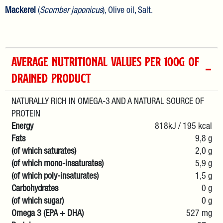
Mackerel
(
Scomber japonicus
), Olive oil, Salt.
AVERAGE NUTRITIONAL VALUES PER 100G OF
DRAINED PRODUCT
NATURALLY RICH IN OMEGA-3 AND A NATURAL SOURCE OF
PROTEIN
Energy
818kJ / 195 kcal
Fats
9,8 g
(of which saturates)
2,0 g
(of which mono-insaturates)
5,9 g
(of which poly-insaturates)
1,5 g
Carbohydrates
0 g
(of which sugar)
0 g
Omega 3 (EPA + DHA)
527 mg