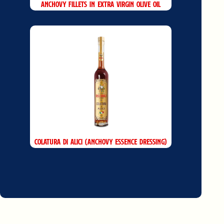
Anchovy Fillets in extra virgin olive oil
Colatura di Alici (Anchovy essence dressing)