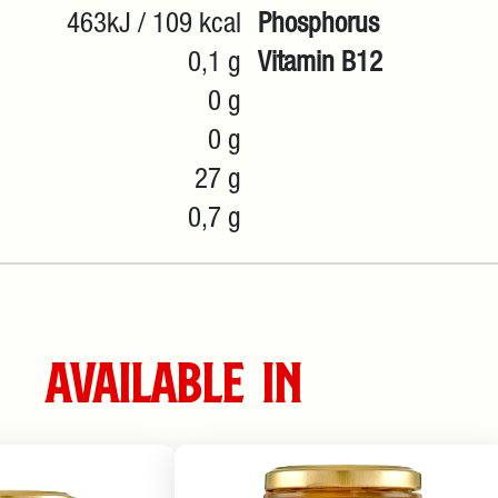
463kJ / 109 kcal
Phosphorus
0,1 g
Vitamin B12
0 g
0 g
27 g
0,7 g
Available in