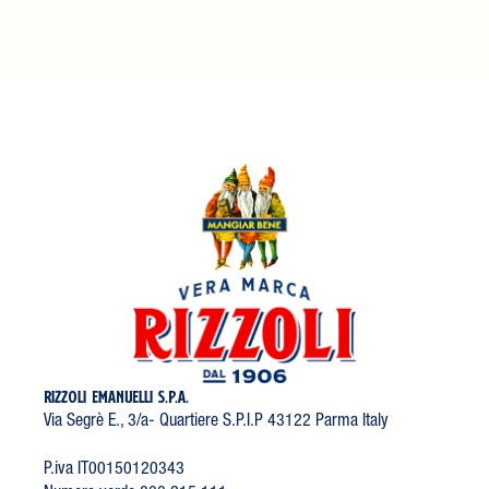
RIZZOLI EMANUELLI S.P.A.
Via Segrè E., 3/a- Quartiere S.P.I.P 43122 Parma Italy
P.iva IT00150120343