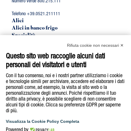
Numero verde 800.215.111
Telefono +39.0521.211111
Alici
Alici in banco frigo
Specialità
Linea Bio
Rifiuta cookie non necessari ✕
Sgombro
Questo sito web raccoglie alcuni dati
Tonno
personali dei visitatori e utenti
Acquista su
E-Shop
Con il tuo consenso, noi e i nostri partner utilizziamo i cookie
e tecnologie simili per archiviare, accedere ed elaborare i dati
personali come, ad esempio, la visita al sito web o la
Segui Rizzoli Emanuelli su
personalizzazione degli annunci. Poiché rispettiamo il tuo
diritto alla privacy, è possibile scegliere di non consentire
alcuni tipi di cookie. Clicca su preferenze GDPR per saperne
di più.
COOKIE & PRIVACY POLICY
INFORMATIVA NOTE LEGALI
Visualizza la Cookie Policy Completa
DICHIARAZIONE DI ACCESSIBILITÀ
Powered by