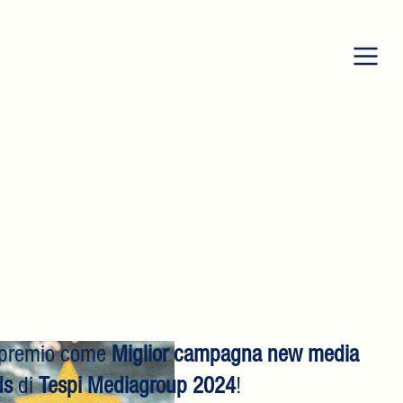
l premio come
Miglior campagna new media
ds
di
Tespi Mediagroup
2024
!