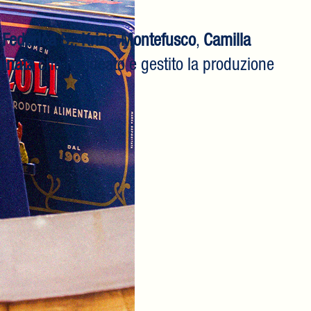
i
Federica S.
,
Krizia Montefusco
,
Camilla
inata
che ha ideato e gestito la produzione