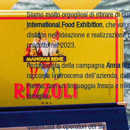
Siamo molto orgogliosi di ritirare di 
International Food Exhibition
, che valo
distinte nell’ideazione e realizzazione 
prodotto nel 2023.
Protagonista della campagna
Anna Riz
racconta i retroscena dell’azienda, da
Parma, con un linguaggio fresco e nuovo,
famiglia.
Un riconoscimento ancora più important
qualificata di operatori dei singoli setto