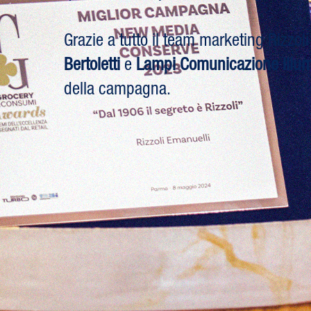
Grazie a tutto il team marketing Rizzol
Bertoletti
e
Lampi Comunicazione Illum
della campagna.