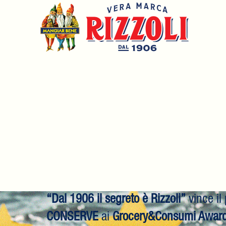
“Dal 1906 il segreto è Rizzoli”
vince i
CONSERVE
ai
Grocery&Consumi Awar