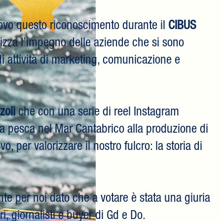
nuovo questo riconoscimento durante il
CIBUS
rizza l’impegno delle aziende che si sono
di attività di marketing, comunicazione e
zoli
che con una serie di reel Instagram
lla pesca nel Mar Cantabrico alla produzione di
 per valorizzare il nostro fulcro: la storia di
e per noi dato che a votare è stata una giuria
ri, giornalisti e buyer di Gd e Do.