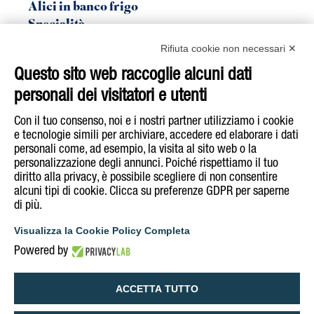
Alici in banco frigo
Specialità
Linea Bio
Rifiuta cookie non necessari ✕
Sgombro
Questo sito web raccoglie alcuni dati
Tonno
personali dei visitatori e utenti
Acquista su
E-Shop
Con il tuo consenso, noi e i nostri partner utilizziamo i cookie
e tecnologie simili per archiviare, accedere ed elaborare i dati
personali come, ad esempio, la visita al sito web o la
Segui Rizzoli Emanuelli su
personalizzazione degli annunci. Poiché rispettiamo il tuo
diritto alla privacy, è possibile scegliere di non consentire
alcuni tipi di cookie. Clicca su preferenze GDPR per saperne
di più.
COOKIE & PRIVACY POLICY
INFORMATIVA NOTE LEGALI
Visualizza la Cookie Policy Completa
DICHIARAZIONE DI ACCESSIBILITÀ
Powered by
GESTISCI COOKIE POLICY
ACCETTA TUTTO