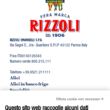
RIZZOLI EMANUELLI S.P.A.
Via Segrè E., 3/a- Quartiere S.P.I.P 43122 Parma Italy
P.iva IT00150120343
Numero verde 800.215.111
Telefono +39.0521.211111
Alici
Alici in banco frigo
Specialità
Linea Bio
Rifiuta cookie non necessari ✕
Sgombro
Questo sito web raccoglie alcuni dati
Tonno