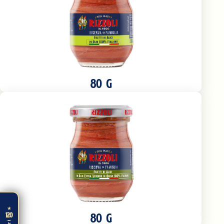
80 G
★
80 G
120