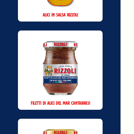
Alici in Salsa Rizzoli
Filetti di Alici del Mar Cantabrico